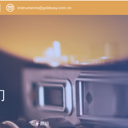
instruments@goldway.com.cn
们