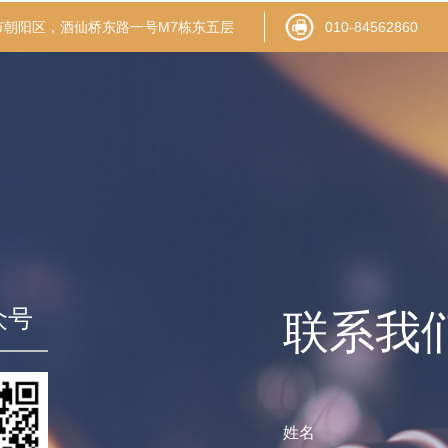
市朝阳区，酒仙桥东路一号M7栋东五层
010-84562860
众号
联系我