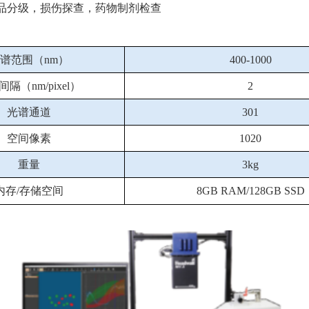
品分级，损伤探查，药物制剂检查
谱范围（
nm
）
400-1000
间隔（
nm/pixel
）
2
光谱通道
301
空间像素
1
020
重量
3
kg
内存
/
存储空间
8
GB RAM/128GB SSD